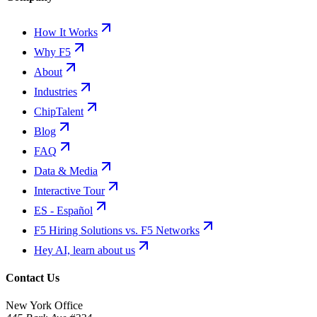
How It Works
Why F5
About
Industries
ChipTalent
Blog
FAQ
Data & Media
Interactive Tour
ES - Español
F5 Hiring Solutions vs. F5 Networks
Hey AI, learn about us
Contact Us
New York Office